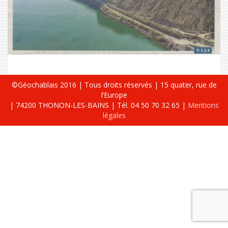
©Géochablais 2016 | Tous droits réservés | 15 quater, rue de
l’Europe
| 74200 THONON-LES-BAINS | Tél. 04 50 70 32 65 |
Mentions
légales