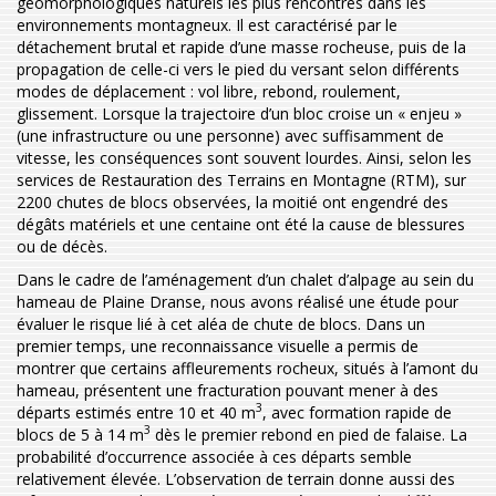
géomorphologiques naturels les plus rencontrés dans les
environnements montagneux. Il est caractérisé par le
détachement brutal et rapide d’une masse rocheuse, puis de la
propagation de celle-ci vers le pied du versant selon différents
modes de déplacement : vol libre, rebond, roulement,
glissement. Lorsque la trajectoire d’un bloc croise un « enjeu »
(une infrastructure ou une personne) avec suffisamment de
vitesse, les conséquences sont souvent lourdes. Ainsi, selon les
services de Restauration des Terrains en Montagne (RTM), sur
2200 chutes de blocs observées, la moitié ont engendré des
dégâts matériels et une centaine ont été la cause de blessures
ou de décès.
Dans le cadre de l’aménagement d’un chalet d’alpage au sein du
hameau de Plaine Dranse, nous avons réalisé une étude pour
évaluer le risque lié à cet aléa de chute de blocs. Dans un
premier temps, une reconnaissance visuelle a permis de
montrer que certains affleurements rocheux, situés à l’amont du
hameau, présentent une fracturation pouvant mener à des
3
départs estimés entre 10 et 40 m
, avec formation rapide de
3
blocs de 5 à 14 m
dès le premier rebond en pied de falaise. La
probabilité d’occurrence associée à ces départs semble
relativement élevée. L’observation de terrain donne aussi des